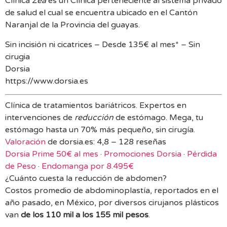
Clínica
Zea
es un Clínica perteneciente al sistema privado
de salud el cual se encuentra ubicado en el Cantón
Naranjal de la Provincia del guayas.
Sin incisión ni cicatrices – Desde 135€ al mes* – Sin
cirugia
Dorsia
https://www.dorsia.es
Clínica de tratamientos bariátricos. Expertos en
intervenciones de
reducción
de estómago. Mega, tu
estómago hasta un 70% más pequeño, sin cirugía.
Valoración
de dorsia.es: 4,8 – 128 reseñas
Dorsia Prime 50€ al mes
· ‎
Promociones Dorsia
· ‎
Pérdida
de Peso
· ‎
Endomanga por 8.495€
¿Cuánto cuesta la reducción de abdomen?
Costos promedio de abdominoplastía, reportados en el
año pasado, en México, por diversos cirujanos plásticos
van
de los 110 mil a los 155 mil pesos
.