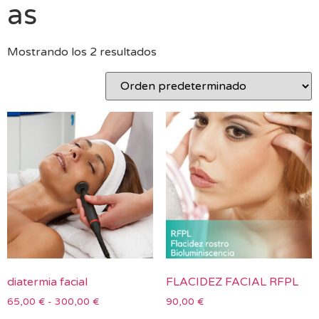
as
Mostrando los 2 resultados
diatermia facial
FLACIDEZ FACIAL RFPL
65,00
€
-
300,00
€
90,00
€