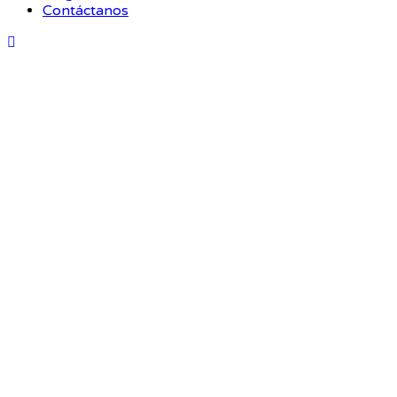
Contáctanos
Tarjeta de regalo 100€
De:
Para: