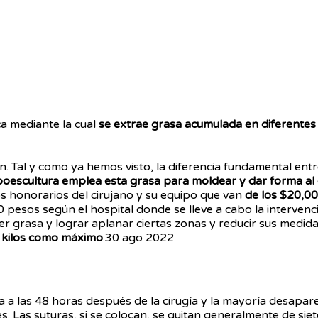
ca mediante la cual
se extrae grasa acumulada en diferentes
ión. Tal y como ya hemos visto, la diferencia fundamental e
lipoescultura emplea esta grasa para moldear y dar forma a
s honorarios del cirujano y su equipo que van
de los $20,00
 pesos según el hospital donde se lleve a cabo la intervenc
r grasa y lograr aplanar ciertas zonas y reducir sus medida
6 kilos como máximo
.
30 ago 2022
 a las 48 horas después de la cirugía y la mayoría desapa
s. Las suturas, si se colocan, se quitan generalmente de sie