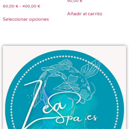
90,00
€
60,00
€
-
400,00
€
Añadir al carrito
Seleccionar opciones