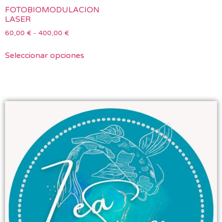
FOTOBIOMODULACION
LASER
60,00
€
-
400,00
€
Seleccionar opciones