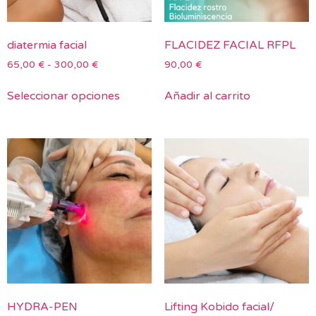
diatermia facial
FLACIDEZ FACIAL RFPL
65,00
€
-
300,00
€
90,00
€
Seleccionar opciones
Añadir al carrito
HYDRA-PEN
Lifting Kobido facial/