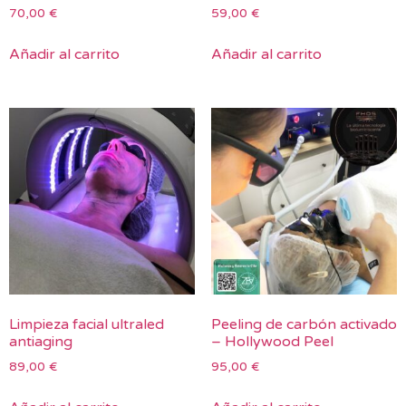
70,00
€
59,00
€
Añadir al carrito
Añadir al carrito
Limpieza facial ultraled
Peeling de carbón activado
antiaging
– Hollywood Peel
89,00
€
95,00
€