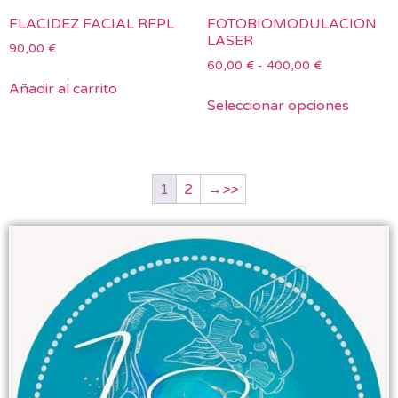
FLACIDEZ FACIAL RFPL
FOTOBIOMODULACION
LASER
90,00
€
60,00
€
-
400,00
€
Añadir al carrito
Seleccionar opciones
1
2
→