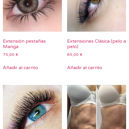
Extensión pestañas
Extensiones Clásica (pelo a
Manga
pelo)
75,00
€
65,00
€
Añadir al carrito
Añadir al carrito