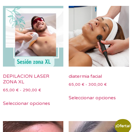
DEPILACION LASER
diatermia facial
ZONA XL
65,00
€
-
300,00
€
65,00
€
-
290,00
€
Seleccionar opciones
Seleccionar opciones
¡Oferta!