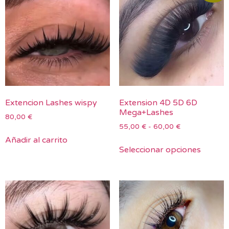
Extencion Lashes wispy
Extension 4D 5D 6D
Mega+Lashes
80,00
€
55,00
€
-
60,00
€
Añadir al carrito
Seleccionar opciones